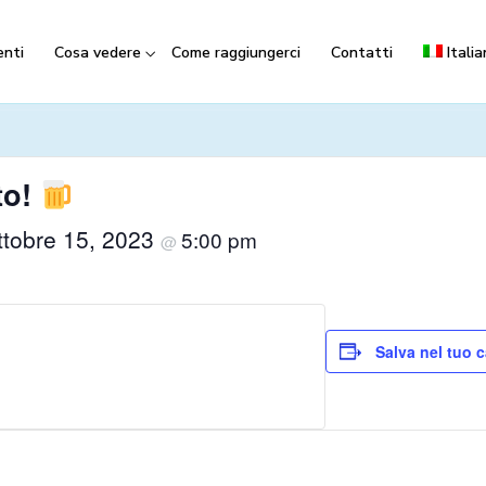
nti
Cosa vedere
Come raggiungerci
Contatti
Itali
to!
ttobre 15, 2023
5:00 pm
@
Salva nel tuo 