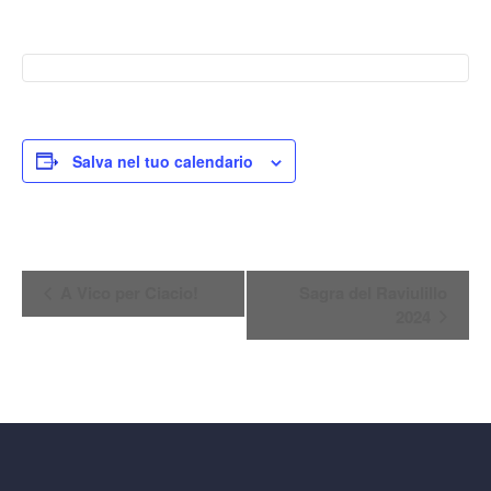
Salva nel tuo calendario
Evento
A Vico per Ciacio!
Sagra del Raviulillo
Navigazione
2024