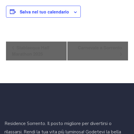
Salva nel tuo calendario
Evento
Stabiaequa Half
Carnevale a Sorrento
Navigazione
Marathon 2025
Residence Sorrento. Il posto migliore per divertirsi o
rilassarsi. Rendi la tua vita più luminosa! Godetevi la bella