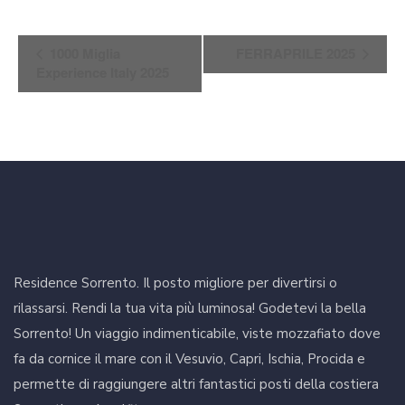
Evento
1000 Miglia
FERRAPRILE 2025
Navigazione
Experience Italy 2025
Residence Sorrento. Il posto migliore per divertirsi o
rilassarsi. Rendi la tua vita più luminosa! Godetevi la bella
Sorrento! Un viaggio indimenticabile, viste mozzafiato dove
fa da cornice il mare con il Vesuvio, Capri, Ischia, Procida e
permette di raggiungere altri fantastici posti della costiera