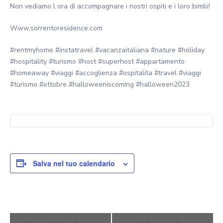
Non vediamo l ora di accompagnare i nostri ospiti e i loro bimbi!
Www.sorrentoresidence.com
#rentmyhome #instatravel #vacanzaitaliana #nature #holiday
#hospitality #turismo #host #superhost #appartamento
#homeaway #viaggi #accoglienza #ospitalita #travel #viaggi
#turismo #ottobre #halloweeniscoming #halloween2023
Salva nel tuo calendario
Evento
Giornate d’autunno
Halloween Event