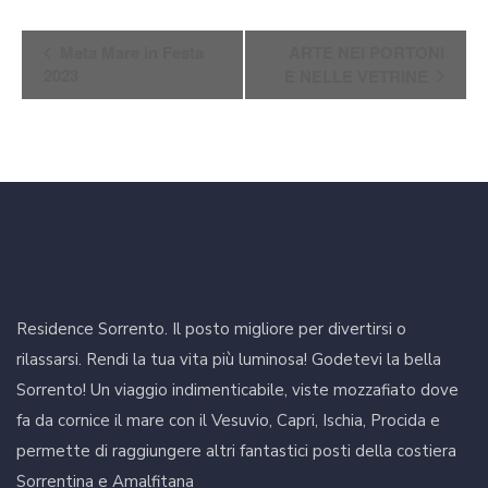
Evento
Meta Mare in Festa
ARTE NEI PORTONI
Navigazione
2023
E NELLE VETRINE
Residence Sorrento. Il posto migliore per divertirsi o
rilassarsi. Rendi la tua vita più luminosa! Godetevi la bella
Sorrento! Un viaggio indimenticabile, viste mozzafiato dove
fa da cornice il mare con il Vesuvio, Capri, Ischia, Procida e
permette di raggiungere altri fantastici posti della costiera
Sorrentina e Amalfitana